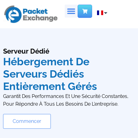
SERVEUR DÉDIÉ
CENTRE DE DONNÉES VIRTUEL
LOCALISATION DES SITES
NOUS CONTACTER
Serveur Dédié
Hébergement De
Serveurs Dédiés
C
B
Entièrement Gérés
R
Garantit Des Performances Et Une Sécurité Constantes,
Pour Répondre À Tous Les Besoins De L'entreprise.
Commencer