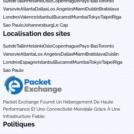
Suède
Tallin
Helsinki
Oslo
Copenhague
Pays-Bas
Toronto
Varsovie
Atlanta
Dallas
Los Angeles
Miami
Dublin
Bratislava
Londres
Valence
Istanbul
Bucarest
Mumbai
Tokyo
Taipei
Riga
Sao Paulo
Johannesburg
Le Cap
Localisation des sites
Suède
Tallin
Helsinki
Oslo
Copenhague
Pays-Bas
Toronto
Varsovie
Atlanta
Los Angeles
Dallas
Miami
Bratislava
Dublin
Londres
Espagne
Istanbul
Bucarest
Mumbai
Tokyo
Taipei
Riga
Sao Paulo
Packet Exchange Fournit Un Hébergement De Haute
Performance Et Une Connectivité Mondiale Grâce À Une
Infrastructure Fiable.
Politiques