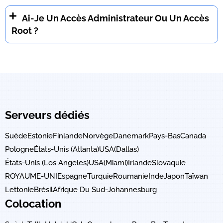
Ai-Je Un Accès Administrateur Ou Un Accès
Root ?
Serveurs dédiés
Suède
Estonie
Finlande
Norvège
Danemark
Pays-Bas
Canada
Pologne
États-Unis (Atlanta)
USA(Dallas)
États-Unis (Los Angeles)
USA(Miami)
Irlande
Slovaquie
ROYAUME-UNI
Espagne
Turquie
Roumanie
Inde
Japon
Taïwan
Lettonie
Brésil
Afrique Du Sud-Johannesburg
Colocation