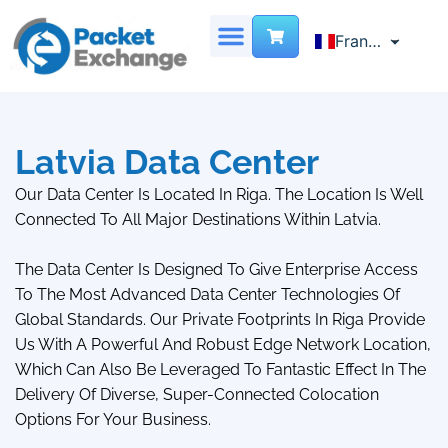
French
Français
English
SERVEUR DÉDIÉ
CENTRE DE DONNÉES VIRTUEL
LOCALISATION DES SITES
NOUS CONTACTER
Chinese
Latvia Data Center
Our Data Center Is Located In Riga. The Location Is Well
Connected To All Major Destinations Within Latvia.
The Data Center Is Designed To Give Enterprise Access
To The Most Advanced Data Center Technologies Of
Global Standards. Our Private Footprints In Riga Provide
Us With A Powerful And Robust Edge Network Location,
Which Can Also Be Leveraged To Fantastic Effect In The
Delivery Of Diverse, Super-Connected Colocation
Options For Your Business.