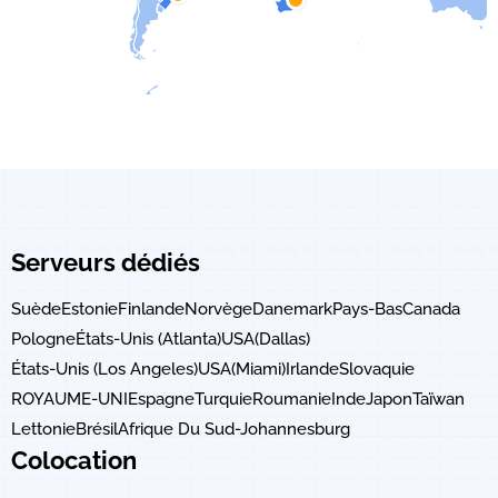
Serveurs dédiés
Suède
Estonie
Finlande
Norvège
Danemark
Pays-Bas
Canada
Pologne
États-Unis (Atlanta)
USA(Dallas)
États-Unis (Los Angeles)
USA(Miami)
Irlande
Slovaquie
ROYAUME-UNI
Espagne
Turquie
Roumanie
Inde
Japon
Taïwan
Lettonie
Brésil
Afrique Du Sud-Johannesburg
Colocation