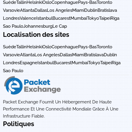
Suède
Tallin
Helsinki
Oslo
Copenhague
Pays-Bas
Toronto
Varsovie
Atlanta
Dallas
Los Angeles
Miami
Dublin
Bratislava
Londres
Valence
Istanbul
Bucarest
Mumbai
Tokyo
Taipei
Riga
Sao Paulo
Johannesburg
Le Cap
Localisation des sites
Suède
Tallin
Helsinki
Oslo
Copenhague
Pays-Bas
Toronto
Varsovie
Atlanta
Los Angeles
Dallas
Miami
Bratislava
Dublin
Londres
Espagne
Istanbul
Bucarest
Mumbai
Tokyo
Taipei
Riga
Sao Paulo
Packet Exchange Fournit Un Hébergement De Haute
Performance Et Une Connectivité Mondiale Grâce À Une
Infrastructure Fiable.
Politiques