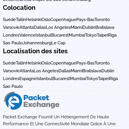
Colocation
Suède
Tallin
Helsinki
Oslo
Copenhague
Pays-Bas
Toronto
Varsovie
Atlanta
Dallas
Los Angeles
Miami
Dublin
Bratislava
Londres
Valence
Istanbul
Bucarest
Mumbai
Tokyo
Taipei
Riga
Sao Paulo
Johannesburg
Le Cap
Localisation des sites
Suède
Tallin
Helsinki
Oslo
Copenhague
Pays-Bas
Toronto
Varsovie
Atlanta
Los Angeles
Dallas
Miami
Bratislava
Dublin
Londres
Espagne
Istanbul
Bucarest
Mumbai
Tokyo
Taipei
Riga
Sao Paulo
Packet Exchange Fournit Un Hébergement De Haute
Performance Et Une Connectivité Mondiale Grâce À Une