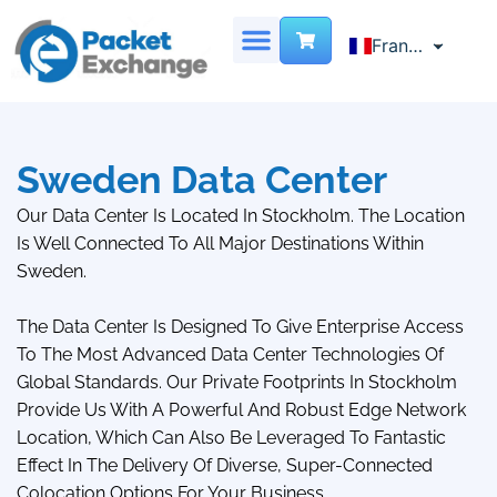
French
Français
English
SERVEUR DÉDIÉ
CENTRE DE DONNÉES VIRTUEL
LOCALISATION DES SITES
NOUS CONTACTER
Chinese
Sweden Data Center
Our Data Center Is Located In Stockholm. The Location
Is Well Connected To All Major Destinations Within
Sweden.
The Data Center Is Designed To Give Enterprise Access
To The Most Advanced Data Center Technologies Of
Global Standards. Our Private Footprints In Stockholm
Provide Us With A Powerful And Robust Edge Network
Location, Which Can Also Be Leveraged To Fantastic
Effect In The Delivery Of Diverse, Super-Connected
Colocation Options For Your Business.