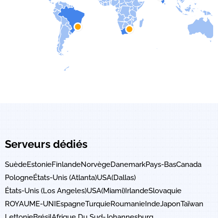
Serveurs dédiés
Suède
Estonie
Finlande
Norvège
Danemark
Pays-Bas
Canada
Pologne
États-Unis (Atlanta)
USA(Dallas)
États-Unis (Los Angeles)
USA(Miami)
Irlande
Slovaquie
ROYAUME-UNI
Espagne
Turquie
Roumanie
Inde
Japon
Taïwan
Lettonie
Brésil
Afrique Du Sud-Johannesburg