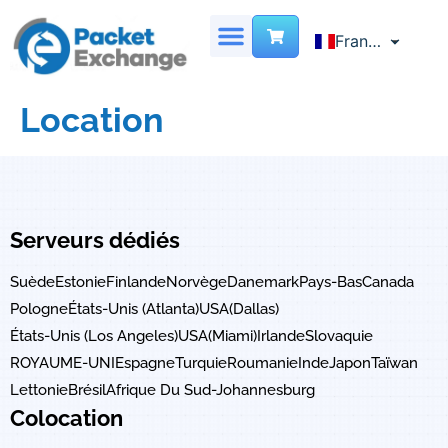
French
Français
English
SERVEUR DÉDIÉ
CENTRE DE DONNÉES VIRTUEL
LOCALISATION DES SITES
NOUS CONTACTER
Chinese
Location
Serveurs dédiés
Suède
Estonie
Finlande
Norvège
Danemark
Pays-Bas
Canada
Pologne
États-Unis (Atlanta)
USA(Dallas)
États-Unis (Los Angeles)
USA(Miami)
Irlande
Slovaquie
ROYAUME-UNI
Espagne
Turquie
Roumanie
Inde
Japon
Taïwan
Lettonie
Brésil
Afrique Du Sud-Johannesburg
Colocation