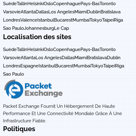
Suède
Tallin
Helsinki
Oslo
Copenhague
Pays-Bas
Toronto
Varsovie
Atlanta
Dallas
Los Angeles
Miami
Dublin
Bratislava
Londres
Valence
Istanbul
Bucarest
Mumbai
Tokyo
Taipei
Riga
Sao Paulo
Johannesburg
Le Cap
Localisation des sites
Suède
Tallin
Helsinki
Oslo
Copenhague
Pays-Bas
Toronto
Varsovie
Atlanta
Los Angeles
Dallas
Miami
Bratislava
Dublin
Londres
Espagne
Istanbul
Bucarest
Mumbai
Tokyo
Taipei
Riga
Sao Paulo
Packet Exchange Fournit Un Hébergement De Haute
Performance Et Une Connectivité Mondiale Grâce À Une
Infrastructure Fiable.
Politiques