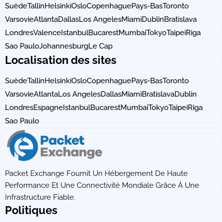
Suède
Tallin
Helsinki
Oslo
Copenhague
Pays-Bas
Toronto
Varsovie
Atlanta
Dallas
Los Angeles
Miami
Dublin
Bratislava
Londres
Valence
Istanbul
Bucarest
Mumbai
Tokyo
Taipei
Riga
Sao Paulo
Johannesburg
Le Cap
Localisation des sites
Suède
Tallin
Helsinki
Oslo
Copenhague
Pays-Bas
Toronto
Varsovie
Atlanta
Los Angeles
Dallas
Miami
Bratislava
Dublin
Londres
Espagne
Istanbul
Bucarest
Mumbai
Tokyo
Taipei
Riga
Sao Paulo
Packet Exchange Fournit Un Hébergement De Haute
Performance Et Une Connectivité Mondiale Grâce À Une
Infrastructure Fiable.
Politiques