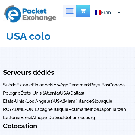
French
Français
English
SERVEUR DÉDIÉ
CENTRE DE DONNÉES VIRTUEL
LOCALISATION DES SITES
NOUS CONTACTER
Chinese
USA colo
Serveurs dédiés
Suède
Estonie
Finlande
Norvège
Danemark
Pays-Bas
Canada
Pologne
États-Unis (Atlanta)
USA(Dallas)
États-Unis (Los Angeles)
USA(Miami)
Irlande
Slovaquie
ROYAUME-UNI
Espagne
Turquie
Roumanie
Inde
Japon
Taïwan
Lettonie
Brésil
Afrique Du Sud-Johannesburg
Colocation