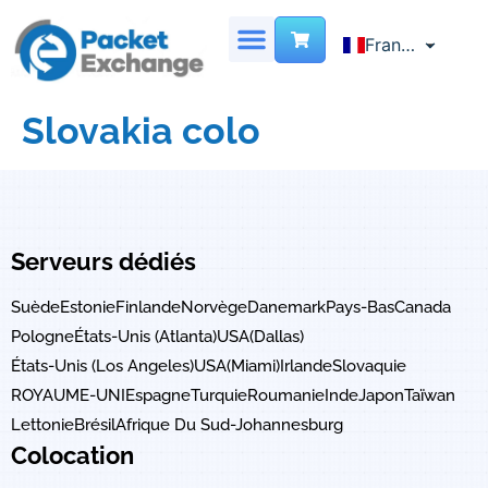
French
Français
English
SERVEUR DÉDIÉ
CENTRE DE DONNÉES VIRTUEL
LOCALISATION DES SITES
NOUS CONTACTER
Chinese
Slovakia colo
Serveurs dédiés
Suède
Estonie
Finlande
Norvège
Danemark
Pays-Bas
Canada
Pologne
États-Unis (Atlanta)
USA(Dallas)
États-Unis (Los Angeles)
USA(Miami)
Irlande
Slovaquie
ROYAUME-UNI
Espagne
Turquie
Roumanie
Inde
Japon
Taïwan
Lettonie
Brésil
Afrique Du Sud-Johannesburg
Colocation