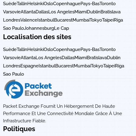
Suède
Tallin
Helsinki
Oslo
Copenhague
Pays-Bas
Toronto
Varsovie
Atlanta
Dallas
Los Angeles
Miami
Dublin
Bratislava
Londres
Valence
Istanbul
Bucarest
Mumbai
Tokyo
Taipei
Riga
Sao Paulo
Johannesburg
Le Cap
Localisation des sites
Suède
Tallin
Helsinki
Oslo
Copenhague
Pays-Bas
Toronto
Varsovie
Atlanta
Los Angeles
Dallas
Miami
Bratislava
Dublin
Londres
Espagne
Istanbul
Bucarest
Mumbai
Tokyo
Taipei
Riga
Sao Paulo
Packet Exchange Fournit Un Hébergement De Haute
Performance Et Une Connectivité Mondiale Grâce À Une
Infrastructure Fiable.
Politiques