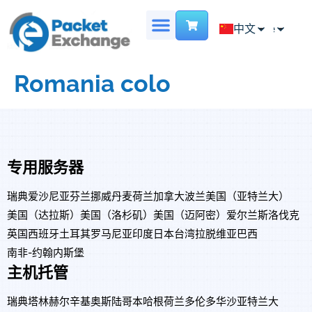
Chinese
中文
English
首页
专用服务器
主机托管
虚拟数据中心
地点
联系我们
French
Romania colo
专用服务器
瑞典
爱沙尼亚
芬兰
挪威
丹麦
荷兰
加拿大
波兰
美国（亚特兰大）
美国（达拉斯）
美国（洛杉矶）
美国（迈阿密）
爱尔兰
斯洛伐克
英国
西班牙
土耳其
罗马尼亚
印度
日本
台湾
拉脱维亚
巴西
南非-约翰内斯堡
主机托管
瑞典
塔林
赫尔辛基
奥斯陆
哥本哈根
荷兰
多伦多
华沙
亚特兰大